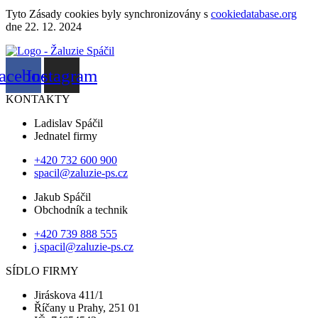
Tyto Zásady cookies byly synchronizovány s
cookiedatabase.org
dne 22. 12. 2024
acebook
Instagram
KONTAKTY
Ladislav Spáčil
Jednatel firmy
+420 732 600 900
spacil@zaluzie-ps.cz
Jakub Spáčil
Obchodník a technik
+420 739 888 555
j.spacil@zaluzie-ps.cz
SÍDLO FIRMY
Jiráskova 411/1
Říčany u Prahy, 251 01