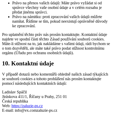
Právo na přenos vašich údajů: Máte právo vyžádat si od
správce všechny vaše osobní údaje a v celém rozsahu je
předat jinému správci.
Právo na námitku: proti zpracování vašich údajů můžete
namítat. Řídíme se tím, pokud neexistují oprávněné důvody
ke zpracování.
Pro uplatnění těchto práv nás prosím kontaktujte. Kontaktní údaje
najdete ve spodní části těchto Zásad používání souborů cookies.
Máte-li stížnost na to, jak nakládáme s vašimi údaji, rádi bychom se
o tom dozvěděli, ale máte také právo podat stížnost kontrolnímu
orgánu (Úřadu pro ochranu osobních údajů).
10. Kontaktní údaje
V případě dotazů nebo komentářů ohledně našich zásad týkajících
se souborů cookies a tohoto prohlášení nás prosím kontaktujte
pomocí následujících kontaktních údajů:
Ladislav Spáčil
Jiráskova 411/1, Říčany u Prahy, 251 01
Česká republika
Web:
https://zaluzie-ps.cz
E-mail:
info@
ex.com
zaluzie-ps.cz