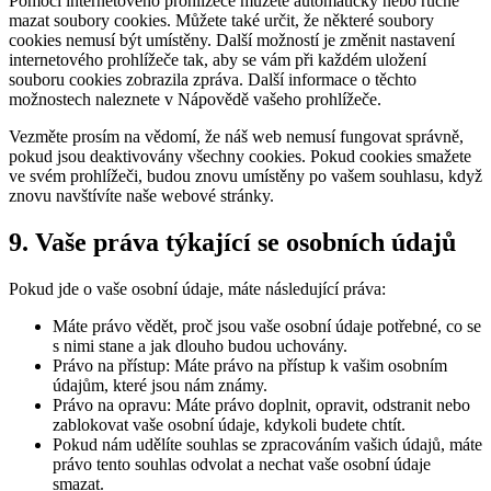
Pomocí internetového prohlížeče můžete automaticky nebo ručně
mazat soubory cookies. Můžete také určit, že některé soubory
cookies nemusí být umístěny. Další možností je změnit nastavení
internetového prohlížeče tak, aby se vám při každém uložení
souboru cookies zobrazila zpráva. Další informace o těchto
možnostech naleznete v Nápovědě vašeho prohlížeče.
Vezměte prosím na vědomí, že náš web nemusí fungovat správně,
pokud jsou deaktivovány všechny cookies. Pokud cookies smažete
ve svém prohlížeči, budou znovu umístěny po vašem souhlasu, když
znovu navštívíte naše webové stránky.
9. Vaše práva týkající se osobních údajů
Pokud jde o vaše osobní údaje, máte následující práva:
Máte právo vědět, proč jsou vaše osobní údaje potřebné, co se
s nimi stane a jak dlouho budou uchovány.
Právo na přístup: Máte právo na přístup k vašim osobním
údajům, které jsou nám známy.
Právo na opravu: Máte právo doplnit, opravit, odstranit nebo
zablokovat vaše osobní údaje, kdykoli budete chtít.
Pokud nám udělíte souhlas se zpracováním vašich údajů, máte
právo tento souhlas odvolat a nechat vaše osobní údaje
smazat.