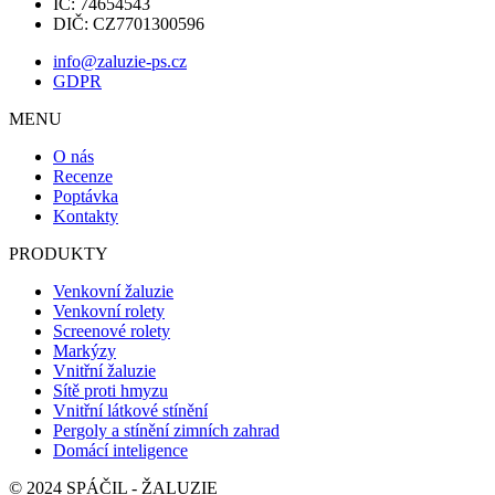
IČ: 74654543
DIČ: CZ7701300596
info@zaluzie-ps.cz
GDPR
MENU
O nás
Recenze
Poptávka
Kontakty
PRODUKTY
Venkovní žaluzie
Venkovní rolety
Screenové rolety
Markýzy
Vnitřní žaluzie
Sítě proti hmyzu
Vnitřní látkové stínění
Pergoly a stínění zimních zahrad
Domácí inteligence
© 2024 SPÁČIL - ŽALUZIE