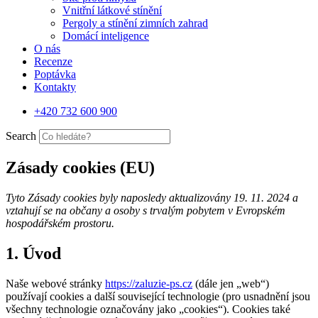
Vnitřní látkové stínění
Pergoly a stínění zimních zahrad
Domácí inteligence
O nás
Recenze
Poptávka
Kontakty
+420 732 600 900
Search
Zásady cookies (EU)
Tyto Zásady cookies byly naposledy aktualizovány 19. 11. 2024 a
vztahují se na občany a osoby s trvalým pobytem v Evropském
hospodářském prostoru.
1. Úvod
Naše webové stránky
https://zaluzie-ps.cz
(dále jen „web“)
používají cookies a další související technologie (pro usnadnění jsou
všechny technologie označovány jako „cookies“). Cookies také