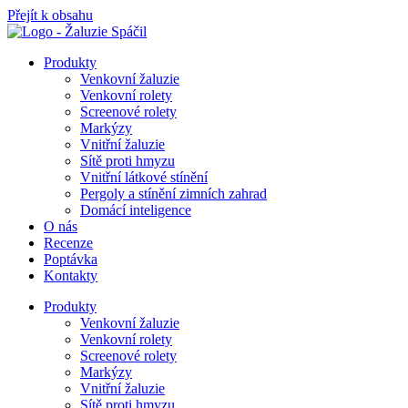
Přejít k obsahu
Produkty
Venkovní žaluzie
Venkovní rolety
Screenové rolety
Markýzy
Vnitřní žaluzie
Sítě proti hmyzu
Vnitřní látkové stínění
Pergoly a stínění zimních zahrad
Domácí inteligence
O nás
Recenze
Poptávka
Kontakty
Produkty
Venkovní žaluzie
Venkovní rolety
Screenové rolety
Markýzy
Vnitřní žaluzie
Sítě proti hmyzu