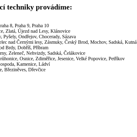
ící techniky provádíme:
Praha 8, Praha 9, Praha 10
ce, Zlatá, Újezd nad Lesy, Klánovice
y, Pyšely, Ondřejov, Chocerady, Sázava
telec nad Černými lesy, Zásmuky, Český Brod, Mochov, Sadská, Kutná
od Brdy, Dobříš, Příbram
irny, Zeleneč, Nehvizdy, Sadská, Čelákovice
Průhonice, Osnice, Zdiměřice, Jesenice, Velké Popovice, Petříkov
 Hospoda, Kamenice, Ládví
ce, Březiněves, Dřevčice