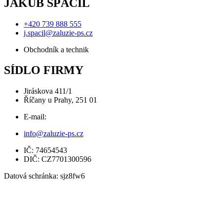
JAKUB SPÁČIL
+420 739 888 555
j.spacil@zaluzie-ps.cz
Obchodník a technik
SÍDLO FIRMY
Jiráskova 411/1
Říčany u Prahy, 251 01
E-mail:
info@zaluzie-ps.cz
IČ: 74654543
DIČ: CZ7701300596
Datová schránka: sjz8fw6