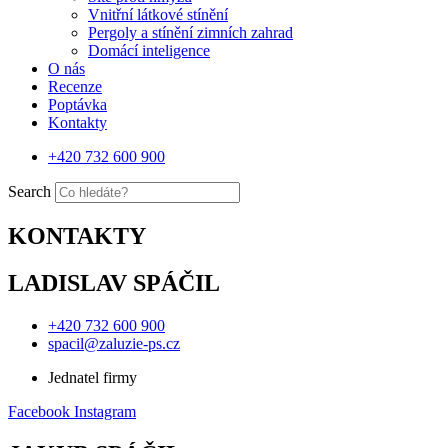
Vnitřní látkové stínění
Pergoly a stínění zimních zahrad
Domácí inteligence
O nás
Recenze
Poptávka
Kontakty
+420 732 600 900
Search
KONTAKTY
LADISLAV SPÁČIL
+420 732 600 900
spacil@zaluzie-ps.cz
Jednatel firmy
Facebook
Instagram