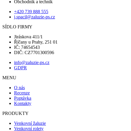
Obchodník a technik
+420 739 888 555
j.spacil@zaluzie-ps.cz
SÍDLO FIRMY
Jiráskova 411/1
Říčany u Prahy, 251 01
IČ: 74654543
DIČ: CZ7701300596
info@zaluzie-ps.cz
GDPR
MENU
O nás
Recenze
Poptávka
Kontakty
PRODUKTY
Venkovní žaluzie
Venkovní rolety