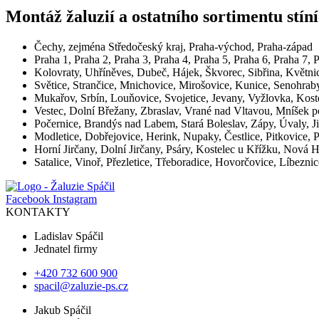
Montáž žaluzií a ostatního sortimentu stín
Čechy, zejména Středočeský kraj, Praha-východ, Praha-západ
Praha 1, Praha 2, Praha 3, Praha 4, Praha 5, Praha 6, Praha 7, 
Kolovraty, Uhříněves, Dubeč, Hájek, Škvorec, Sibřina, Květni
Světice, Strančice, Mnichovice, Mirošovice, Kunice, Senohrab
Mukařov, Srbín, Louňovice, Svojetice, Jevany, Vyžlovka, Kos
Vestec, Dolní Břežany, Zbraslav, Vrané nad Vltavou, Mníšek p
Počernice, Brandýs nad Labem, Stará Boleslav, Zápy, Úvaly, J
Modletice, Dobřejovice, Herink, Nupaky, Čestlice, Pitkovice, 
Horní Jirčany, Dolní Jirčany, Psáry, Kostelec u Křížku, Nová
Satalice, Vinoř, Přezletice, Třeboradice, Hovorčovice, Líbezni
Facebook
Instagram
KONTAKTY
Ladislav Spáčil
Jednatel firmy
+420 732 600 900
spacil@zaluzie-ps.cz
Jakub Spáčil