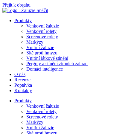
Přejít k obsahu
Produkty
Venkovní žaluzie
Venkovní rolety
Screenové rolety
Markýzy
Vnitřní žaluzie
Sítě proti hmyzu
Vnitřní látkové stínění
Pergoly a stínění zimních zahrad
Domácí inteligence
O nás
Recenze
Poptávka
Kontakty
Produkty
Venkovní žaluzie
Venkovní rolety
Screenové rolety
Markýzy
Vnitřní žaluzie
Sítě proti hmyzu