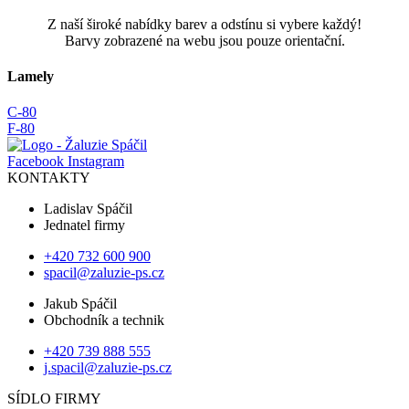
Z naší široké nabídky barev a odstínu si vybere každý!
Barvy zobrazené na webu jsou pouze orientační.
Lamely
C-80
F-80
Facebook
Instagram
KONTAKTY
Ladislav Spáčil
Jednatel firmy
+420 732 600 900
spacil@zaluzie-ps.cz
Jakub Spáčil
Obchodník a technik
+420 739 888 555
j.spacil@zaluzie-ps.cz
SÍDLO FIRMY