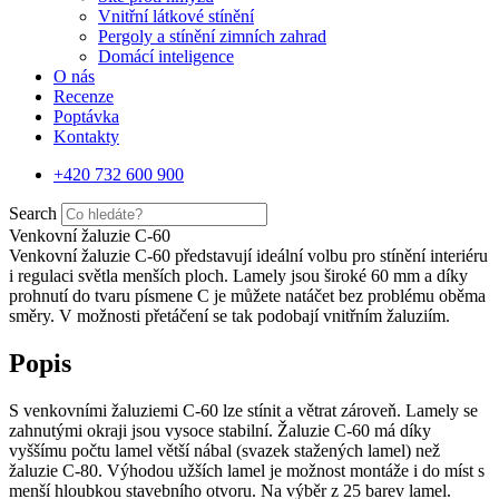
Vnitřní látkové stínění
Pergoly a stínění zimních zahrad
Domácí inteligence
O nás
Recenze
Poptávka
Kontakty
+420 732 600 900
Search
Venkovní žaluzie C-60
Venkovní žaluzie C-60 představují ideální volbu pro stínění interiéru
i regulaci světla menších ploch. Lamely jsou široké 60 mm a díky
prohnutí do tvaru písmene C je můžete natáčet bez problému oběma
směry. V možnosti přetáčení se tak podobají vnitřním žaluziím.
Popis
S
venkovními žaluziemi C-60
lze stínit a větrat zároveň. Lamely se
zahnutými okraji jsou vysoce stabilní. Žaluzie C-60 má díky
vyššímu počtu lamel větší nábal (svazek stažených lamel) než
žaluzie C-80. Výhodou užších lamel je možnost montáže i do míst
s
menší hloubkou stavebního otvoru
. Na výběr z 25 barev lamel.