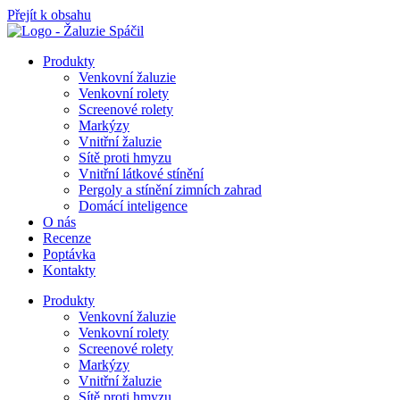
Přejít k obsahu
Produkty
Venkovní žaluzie
Venkovní rolety
Screenové rolety
Markýzy
Vnitřní žaluzie
Sítě proti hmyzu
Vnitřní látkové stínění
Pergoly a stínění zimních zahrad
Domácí inteligence
O nás
Recenze
Poptávka
Kontakty
Produkty
Venkovní žaluzie
Venkovní rolety
Screenové rolety
Markýzy
Vnitřní žaluzie
Sítě proti hmyzu