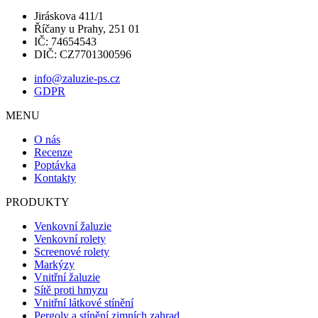
Jiráskova 411/1
Říčany u Prahy, 251 01
IČ: 74654543
DIČ: CZ7701300596
info@zaluzie-ps.cz
GDPR
MENU
O nás
Recenze
Poptávka
Kontakty
PRODUKTY
Venkovní žaluzie
Venkovní rolety
Screenové rolety
Markýzy
Vnitřní žaluzie
Sítě proti hmyzu
Vnitřní látkové stínění
Pergoly a stínění zimních zahrad